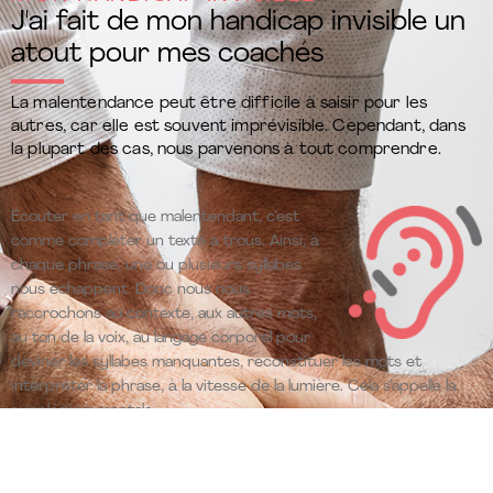
J'ai fait de mon handicap invisible un
atout pour mes coachés
La malentendance peut être difficile à saisir pour les
autres, car elle est souvent imprévisible. Cependant, dans
la plupart des cas, nous parvenons à tout comprendre.
Écouter en tant que malentendant, c’est
comme compléter un texte à trous. Ainsi, à
chaque phrase, une ou plusieurs syllabes
nous échappent. Donc nous nous
raccrochons au contexte, aux autres mots,
au ton de la voix, au langage corporel pour
deviner les syllabes manquantes, reconstituer les mots et
interpréter la phrase, à la vitesse de la lumière. Cela s’appelle la
suppléance mentale
.
Grâce à mon handicap, je dispose de cette capacité à déceler
l’incongruence entre ce que les personnes me disent, ce que leur