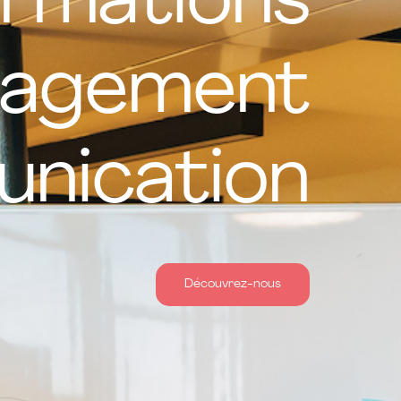
rmations
agement
nication
Découvrez-nous