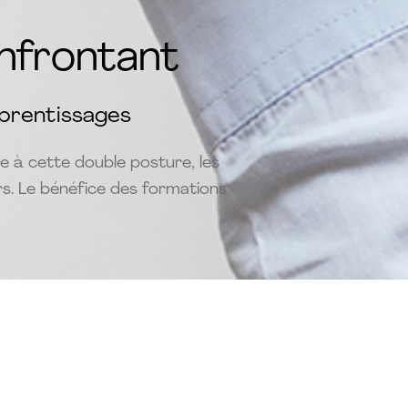
onfrontant
pprentissages
e à cette double posture, les
rs. Le bénéfice des formations