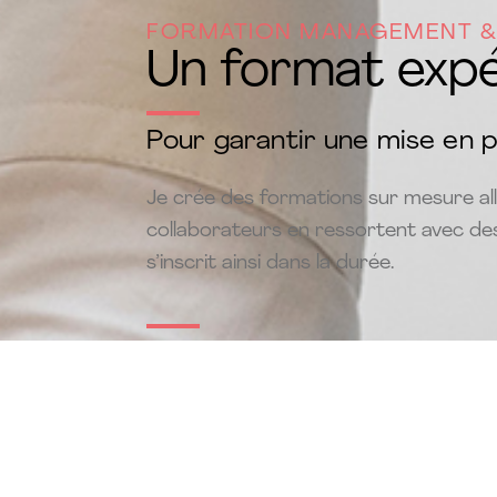
FORMATION MANAGEMENT &
Un format expér
Pour garantir une mise en 
Je crée des formations sur mesure all
collaborateurs en ressortent avec des
s’inscrit ainsi dans la durée.
Découvrez ici quelques exem
Améliorer son efficacité relation