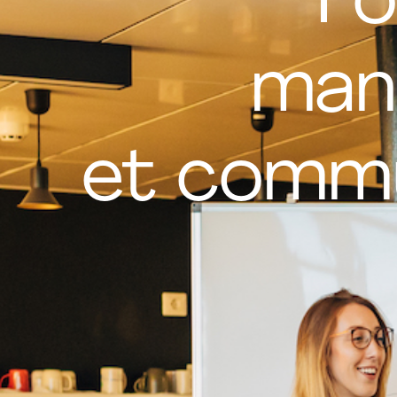
Fo
man
et commu